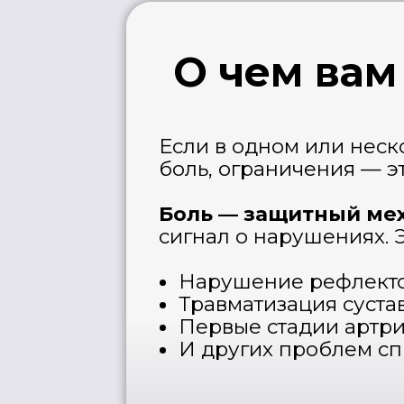
Нарушение рефлекторной
Травматизация суставов и
Первые стадии артритов /
И других проблем спины и
Прежде ч