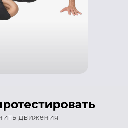
естировать
вижения