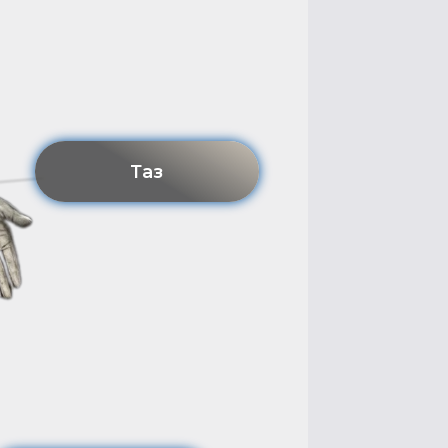
Таз
ено