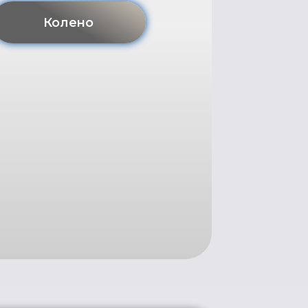
стов?!
елчки,
дать