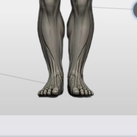
оворят результаты те
их тестах вы почувствовали дискомфорт, щ
гнал, что
в теле уже есть дисфункции
.
зм организма,
основная задача которого, 
гут быть: