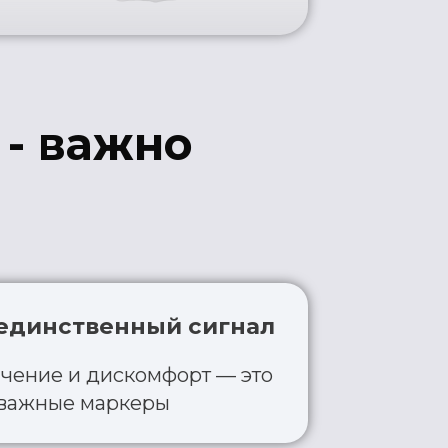
венный сигнал
искомфорт — это
аркеры
с малого
ут помочь телу
ные паттерны
 тесты