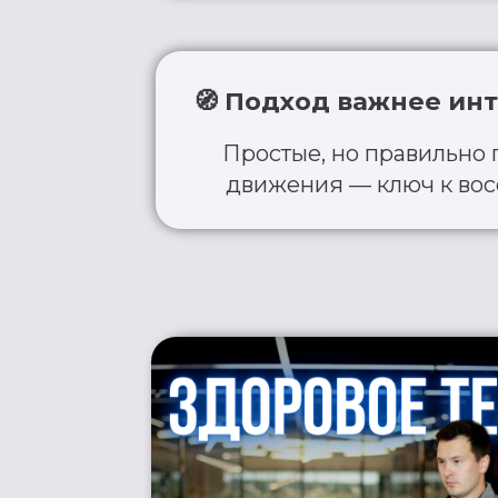
З
«Здоровое тело»
— это он
Она построена на принци
движения,
чтобы у