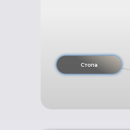
Стопа
О чем вам г
Если в одном или нескольк
боль, ограничения — это си
Боль — защитный механи
сигнал о нарушениях. Это мо