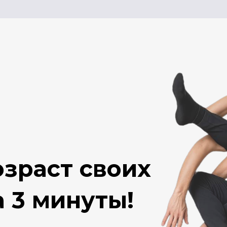
аст своих
3 минуты!
ны и суставов на примере
физического терапевта