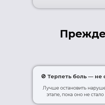
🚫 Терпеть боль — не обя
Лучше остановить нарушение 
этапе, пока оно не стало хро
🧭 Подход важнее интенс
Простые, но правильно под
движения — ключ к восстан