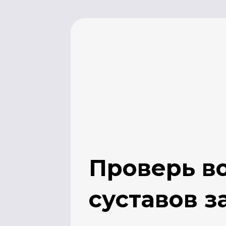
Проверь возр
суставов за 
Бесплатная самодиагностика спи
простых двигательных тестов от 