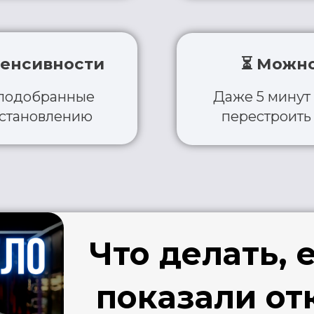
показали отклон
Я создал систему, которая помогает 
контроль, движение и избавиться о
таблеток и поход
ДОРОВОЕ ТЕЛО
лайн-подписка с готовыми программами во
пах
рефлекторной проводимости и функ
странить причину, а не просто приглушить