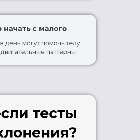
ения?
восстановить
т боли - без
ов к врачам.
сстановления.
ционального
 боль.