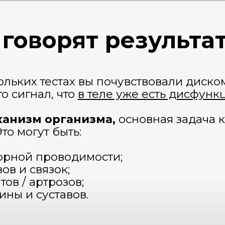
 проводимости;
 связок;
 артрозов;
 суставов.
ем идти дальше - в
понять одно: