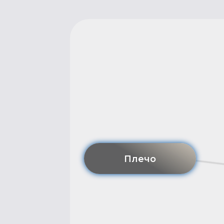
Плечо
Поясница