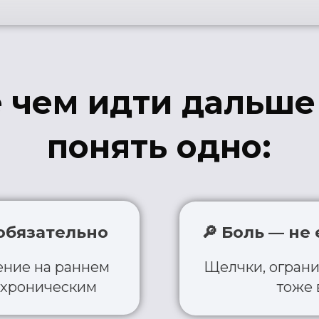
зательно
🔎 Боль — не единст
на раннем
Щелчки, ограничение и д
ническим
тоже важные м
ивности
⏳ Можно начать 
обранные
Даже 5 минут в день мог
овлению
перестроить двигатель
Что делать, если